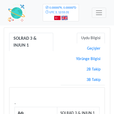
0.00000°K, 0.00000°D
UTC
3, 12:55:31
SOLRAD 3 &
Uydu Bilgisi
INJUN 1
Geçişler
Yörünge Bilgisi
2B Takip
3B Takip
-
Adı
SOLRAD 3 & INJUN 1