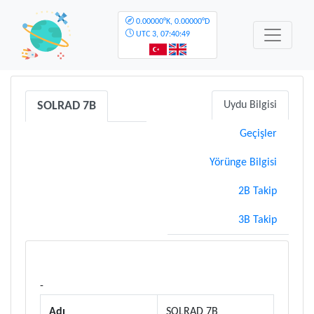
0.00000°K, 0.00000°D
UTC
3, 07:40:49
SOLRAD 7B
Uydu Bilgisi
Geçişler
Yörünge Bilgisi
2B Takip
3B Takip
-
Adı
SOLRAD 7B