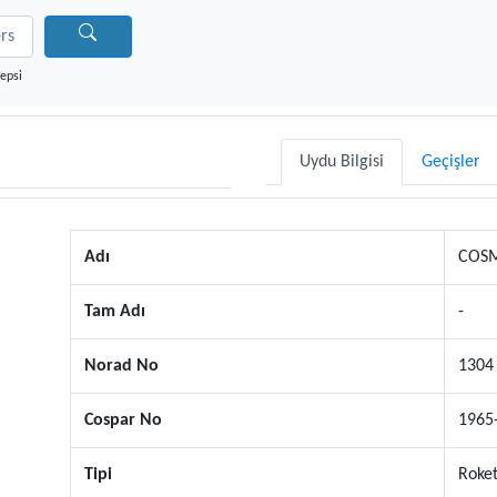
epsi
Uydu Bilgisi
Geçişler
Adı
COSM
Tam Adı
-
Norad No
1304
Cospar No
1965
Tipi
Roket