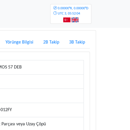
0.00000°K, 0.00000°D
UTC
3, 05:52:04
Yörünge Bilgisi
2B Takip
3B Takip
OS 57 DEB
-012FY
 Parçası veya Uzay Çöpü