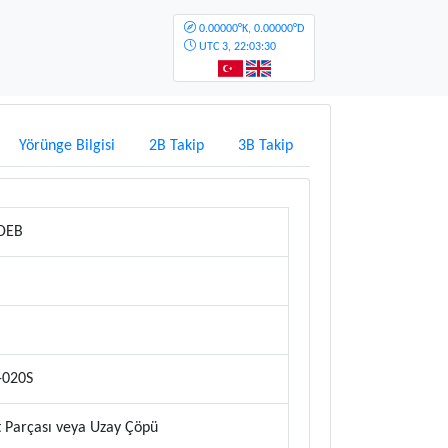
0.00000°K, 0.00000°D
UTC
3, 22:03:30
Yörünge Bilgisi
2B Takip
3B Takip
 DEB
-020S
 Parçası veya Uzay Çöpü