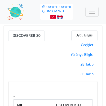
0.00000°K, 0.00000°D
UTC
3, 03:00:11
DISCOVERER 30
Uydu Bilgisi
Geçişler
Yörünge Bilgisi
2B Takip
3B Takip
-
Adı
DISCOVERER 30