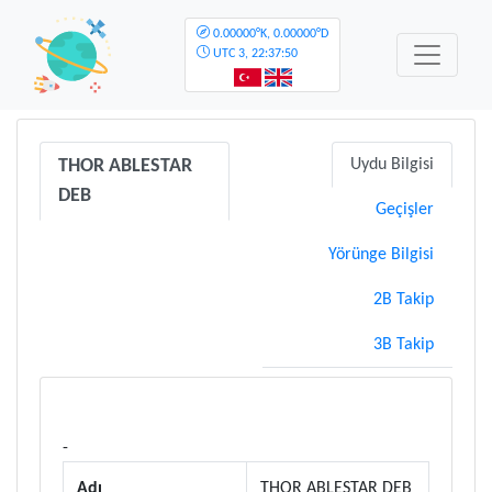
0.00000°K, 0.00000°D
UTC
3, 22:37:50
THOR ABLESTAR
Uydu Bilgisi
DEB
Geçişler
Yörünge Bilgisi
2B Takip
3B Takip
-
Adı
THOR ABLESTAR DEB