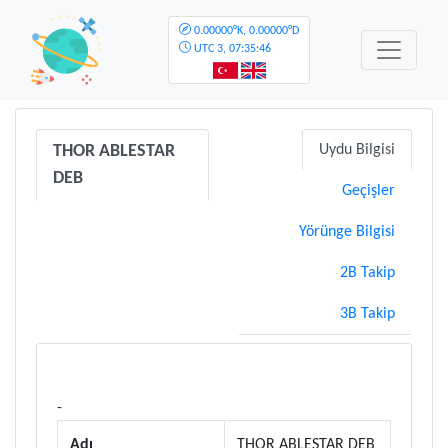
0.00000°K, 0.00000°D
UTC
3, 07:35:46
THOR ABLESTAR
Uydu Bilgisi
DEB
Geçişler
Yörünge Bilgisi
2B Takip
3B Takip
-
Adı
THOR ABLESTAR DEB