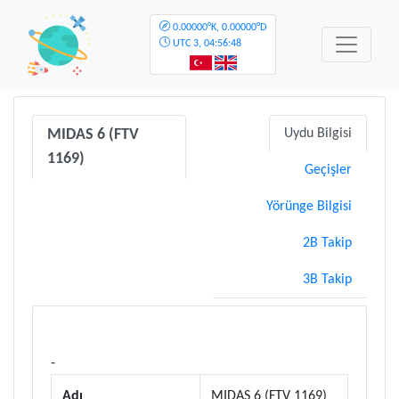
0.00000°K, 0.00000°D
UTC
3, 04:56:48
MIDAS 6 (FTV
Uydu Bilgisi
1169)
Geçişler
Yörünge Bilgisi
2B Takip
3B Takip
-
Adı
MIDAS 6 (FTV 1169)