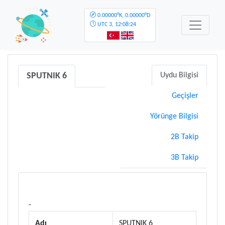
0.00000°K, 0.00000°D
UTC
3, 12:08:24
SPUTNIK 6
Uydu Bilgisi
Geçişler
Yörünge Bilgisi
2B Takip
3B Takip
-
Adı
SPUTNIK 6