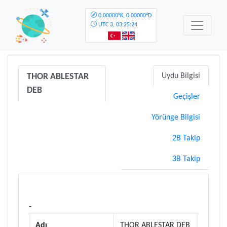
0.00000°K, 0.00000°D
UTC
3, 03:25:24
THOR ABLESTAR
Uydu Bilgisi
DEB
Geçişler
Yörünge Bilgisi
2B Takip
3B Takip
-
Adı
THOR ABLESTAR DEB