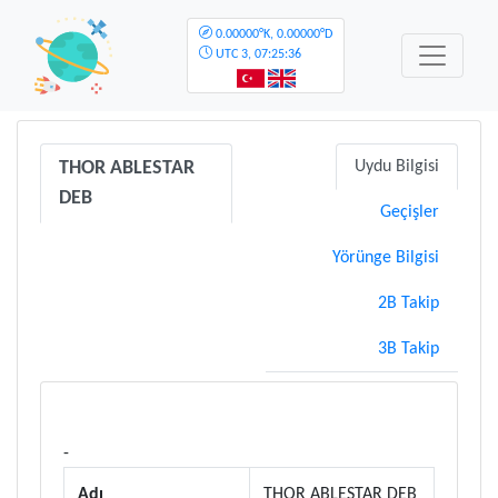
0.00000°K, 0.00000°D
UTC
3, 07:25:36
THOR ABLESTAR
Uydu Bilgisi
DEB
Geçişler
Yörünge Bilgisi
2B Takip
3B Takip
-
Adı
THOR ABLESTAR DEB