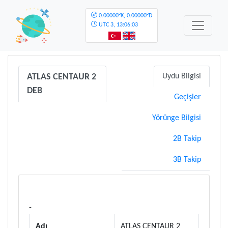
0.00000°K, 0.00000°D
UTC
3, 13:06:03
ATLAS CENTAUR 2
Uydu Bilgisi
DEB
Geçişler
Yörünge Bilgisi
2B Takip
3B Takip
-
Adı
ATLAS CENTAUR 2