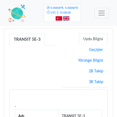
0.00000°K, 0.00000°D
UTC
3, 15:06:40
TRANSIT 5E-3
Uydu Bilgisi
Geçişler
Yörünge Bilgisi
2B Takip
3B Takip
-
Adı
TRANSIT 5E-3