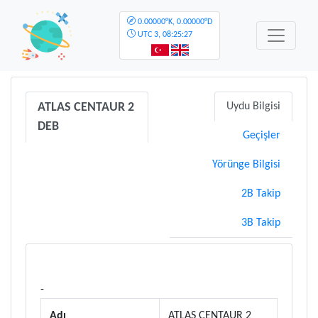
0.00000°K, 0.00000°D
UTC
3, 08:25:27
ATLAS CENTAUR 2
Uydu Bilgisi
DEB
Geçişler
Yörünge Bilgisi
2B Takip
3B Takip
-
Adı
ATLAS CENTAUR 2