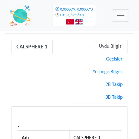
0.00000°K, 0.00000°D
UTC
3, 17:56:01
CALSPHERE 1
Uydu Bilgisi
Geçişler
Yörünge Bilgisi
2B Takip
3B Takip
-
Adı
CALSPHERE 1