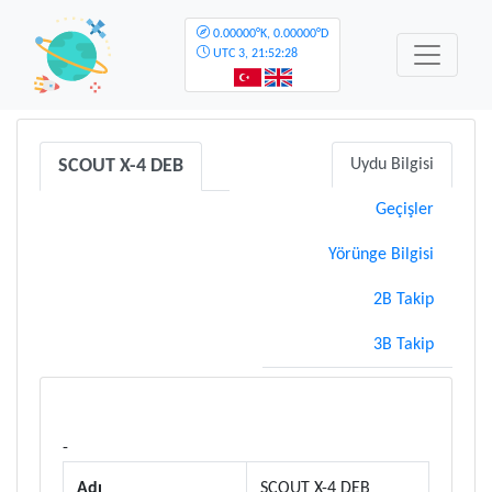
0.00000°K, 0.00000°D
UTC
3, 21:52:28
SCOUT X-4 DEB
Uydu Bilgisi
Geçişler
Yörünge Bilgisi
2B Takip
3B Takip
-
Adı
SCOUT X-4 DEB