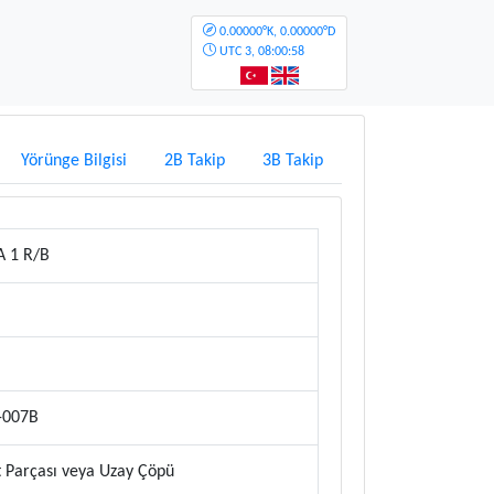
0.00000°K, 0.00000°D
UTC
3, 08:00:58
Yörünge Bilgisi
2B Takip
3B Takip
A 1 R/B
-007B
 Parçası veya Uzay Çöpü