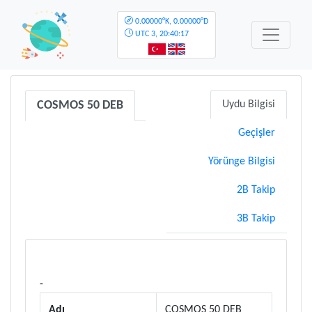
0.00000°K, 0.00000°D
UTC
3, 20:40:17
COSMOS 50 DEB
Uydu Bilgisi
Geçişler
Yörünge Bilgisi
2B Takip
3B Takip
-
Adı
COSMOS 50 DEB